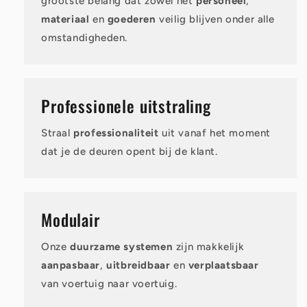
grootste belang dat zowel het
personeel
,
materiaal
en
goederen
veilig blijven onder alle
omstandigheden.
Professionele uitstraling
Straal
professionaliteit
uit vanaf het moment
dat je de deuren opent bij de klant.
Modulair
Onze
duurzame systemen
zijn makkelijk
aanpasbaar
,
uitbreidbaar
en
verplaatsbaar
van voertuig naar voertuig.